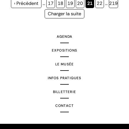
Page
‹ Précédent
…
Page
17
Page
18
Page
19
Page
20
Page
21
Page
22
…
Page
219
précédente
courante
Page
Charger la suite
suivante
AGENDA
EXPOSITIONS
LE MUSÉE
INFOS PRATIQUES
BILLETTERIE
CONTACT