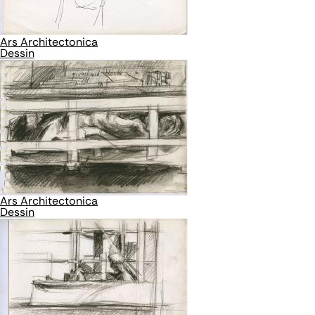
Ars Architectonica
Dessin
Ars Architectonica
Dessin