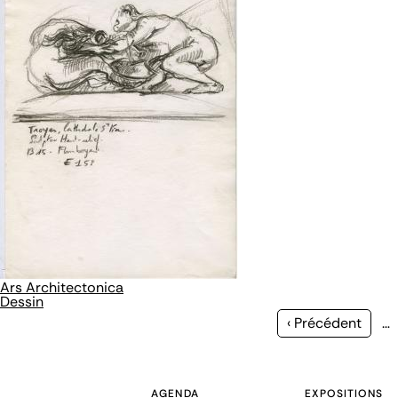
Ars Architectonica
Dessin
Page
‹ Précédent
…
précédente
AGENDA
EXPOSITIONS