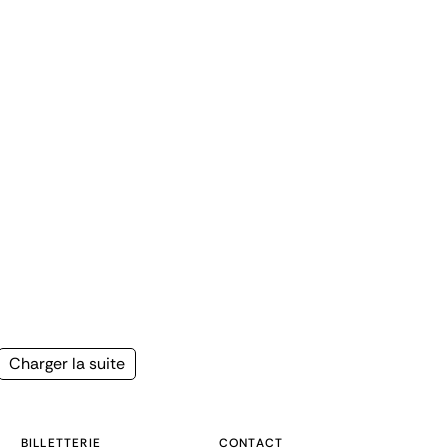
Page
Charger la suite
suivante
BILLETTERIE
CONTACT