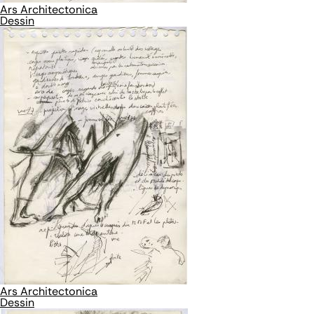
Ars Architectonica
Dessin
Ars Architectonica
Dessin