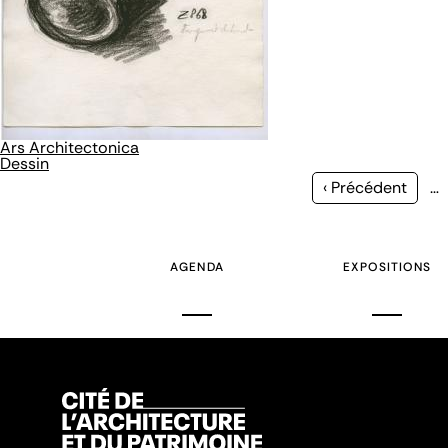
Ars Architectonica
Dessin
Page
‹ Précédent
…
précédente
AGENDA
EXPOSITIONS