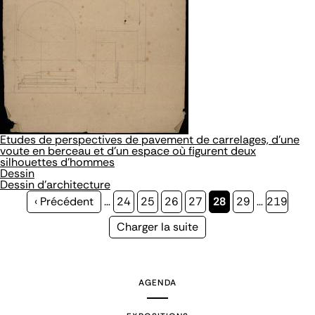
Etudes de perspectives de pavement de carrelages, d’une
voute en berceau et d’un espace où figurent deux
silhouettes d’hommes
Dessin
Dessin d'architecture
Page
‹ Précédent
…
Page
24
Page
25
Page
26
Page
27
Page
28
Page
29
…
Page
219
précédente
courante
Page
Charger la suite
suivante
AGENDA