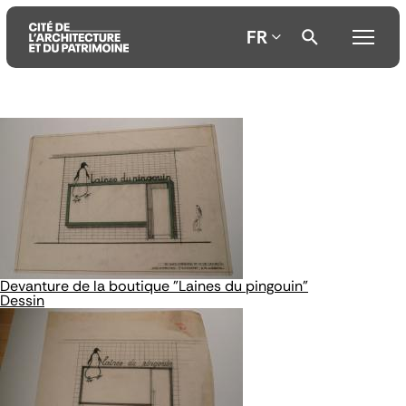
FR
Aller
Aller
Aller
au
au
à
contenu
menu
la
principal
principal
recherche
Devanture de la boutique "Laines du pingouin"
Dessin