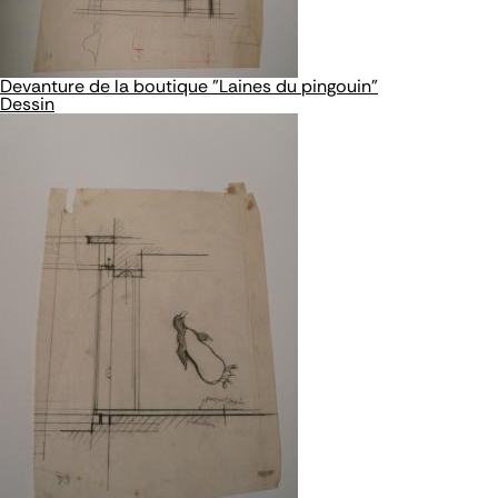
Devanture de la boutique "Laines du pingouin"
Dessin