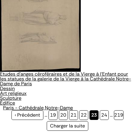
Etudes d'anges céroféraires et de la Vierge à l'Enfant pour
les statues de la galerie de la Vierge à la Cathédrale Notre-
Dame de Paris
Dessin
Art religieux
Sculpture
Édifice
Paris - Cathédrale Notre-Dame
Page
‹ Précédent
…
Page
19
Page
20
Page
21
Page
22
Page
23
Page
24
…
Page
219
précédente
courante
Page
Charger la suite
suivante