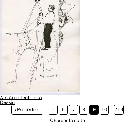
Ars Architectonica
Dessin
Page
‹ Précédent
…
Page
5
Page
6
Page
7
Page
8
Page
9
Page
10
…
Page
219
précédente
courante
Page
Charger la suite
suivante