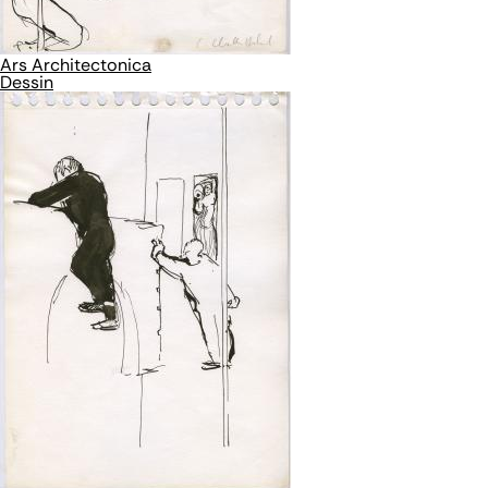
Ars Architectonica
Dessin