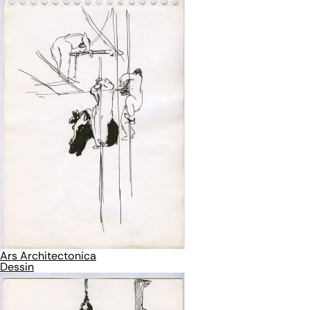
Ars Architectonica
Dessin