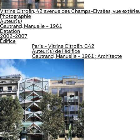
Vitrine Citroën, 42 avenue des Champs-Elysées, vue extérieu
Photographie
Auteur(s)
Gautrand, Manuelle - 1961
Datation
2002-2007
Édifice
Paris - Vitrine Citroën, C42
Auteur(s) de l'édifice
Gautrand, Manuelle - 1961 : Architecte