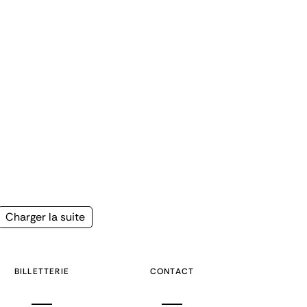
Page
Charger la suite
suivante
BILLETTERIE
CONTACT