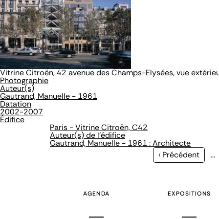
Vitrine Citroën, 42 avenue des Champs-Elysées, vue extérieu
Photographie
Auteur(s)
Gautrand, Manuelle - 1961
Datation
2002-2007
Édifice
Paris - Vitrine Citroën, C42
Auteur(s) de l'édifice
Gautrand, Manuelle - 1961 : Architecte
Page
‹ Précédent
…
précédente
AGENDA
EXPOSITIONS