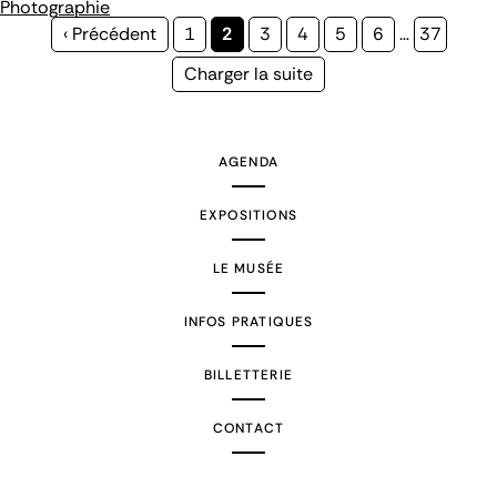
Photographie
Page
‹ Précédent
Page
1
Page
2
Page
3
Page
4
Page
5
Page
6
…
Page
37
précédente
courante
Page
Charger la suite
suivante
AGENDA
EXPOSITIONS
LE MUSÉE
INFOS PRATIQUES
BILLETTERIE
CONTACT