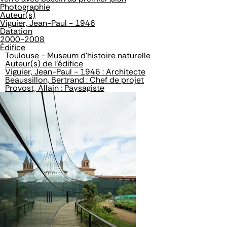
Photographie
Auteur(s)
Viguier, Jean-Paul - 1946
Datation
2000-2008
Édifice
Toulouse - Museum d'histoire naturelle
Auteur(s) de l'édifice
Viguier, Jean-Paul - 1946 : Architecte
Beaussillon, Bertrand : Chef de projet
Provost, Allain : Paysagiste