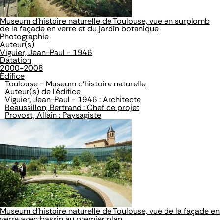
Museum d'histoire naturelle de Toulouse, vue en surplomb
de la façade en verre et du jardin botanique
Photographie
Auteur(s)
Viguier, Jean-Paul - 1946
Datation
2000-2008
Édifice
Toulouse - Museum d'histoire naturelle
Auteur(s) de l'édifice
Viguier, Jean-Paul - 1946 : Architecte
Beaussillon, Bertrand : Chef de projet
Provost, Allain : Paysagiste
Museum d'histoire naturelle de Toulouse, vue de la façade en
verre avec bassin au premier plan