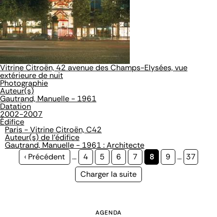
Vitrine Citroën, 42 avenue des Champs-Elysées, vue
extérieure de nuit
Photographie
Auteur(s)
Gautrand, Manuelle - 1961
Datation
2002-2007
Édifice
Paris - Vitrine Citroën, C42
Auteur(s) de l'édifice
Gautrand, Manuelle - 1961 : Architecte
Page
‹ Précédent
…
Page
4
Page
5
Page
6
Page
7
Page
8
Page
9
…
Page
37
précédente
courante
Page
Charger la suite
suivante
AGENDA