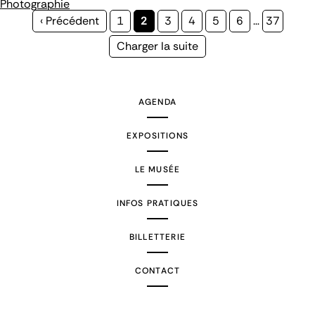
Photographie
Page
‹ Précédent
Page
1
Page
2
Page
3
Page
4
Page
5
Page
6
…
Page
37
précédente
courante
Page
Charger la suite
suivante
AGENDA
EXPOSITIONS
LE MUSÉE
INFOS PRATIQUES
BILLETTERIE
CONTACT