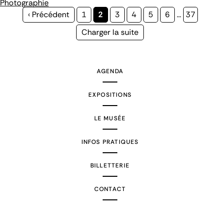
Photographie
Page
‹ Précédent
Page
1
Page
2
Page
3
Page
4
Page
5
Page
6
…
Page
37
précédente
courante
Page
Charger la suite
suivante
AGENDA
EXPOSITIONS
LE MUSÉE
INFOS PRATIQUES
BILLETTERIE
CONTACT