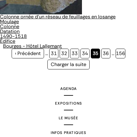
Colonne ornée d'un réseau de feuillages en losange
Moulage
Colonne
Datation
1490-1518
Édifice
Bourges - Hôtel Lallemant
Page
‹ Précédent
…
Page
31
Page
32
Page
33
Page
34
Page
35
Page
36
…
Page
156
précédente
courante
Page
Charger la suite
suivante
AGENDA
EXPOSITIONS
LE MUSÉE
INFOS PRATIQUES