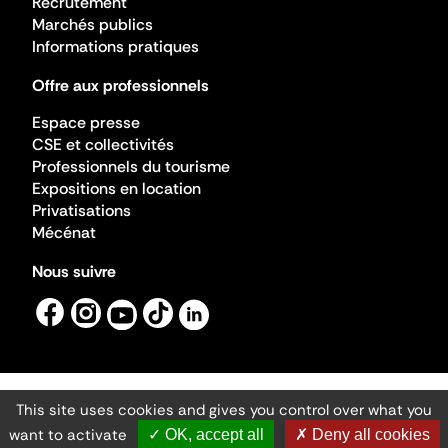
Recrutement
Marchés publics
Informations pratiques
Offre aux professionnels
Espace presse
CSE et collectivités
Professionnels du tourisme
Expositions en location
Privatisations
Mécénat
Nous suivre
This site uses cookies and gives you control over what you
Mentions légales
Gestion des cookies
want to activate
✓ OK, accept all
✗ Deny all cookies
Accessibilité numérique