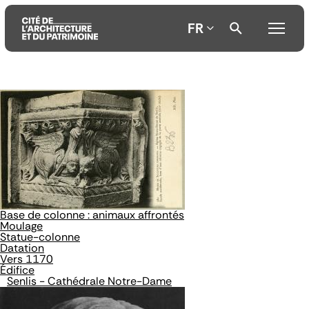
FR
Aller
Aller
Aller
au
au
à
contenu
menu
la
principal
principal
recherche
Base de colonne : animaux affrontés
Moulage
Statue-colonne
Datation
Vers 1170
Édifice
Senlis - Cathédrale Notre-Dame