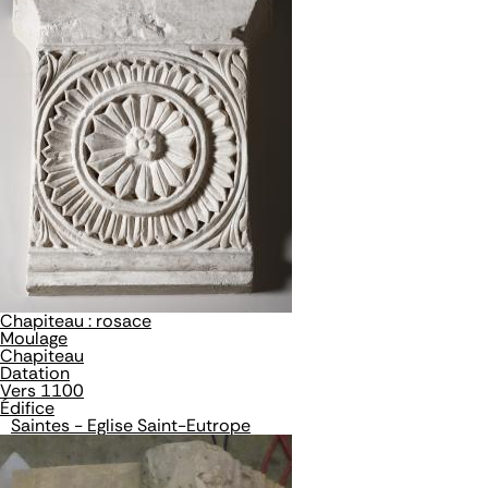
Chapiteau : rosace
Moulage
Chapiteau
Datation
Vers 1100
Édifice
Saintes - Eglise Saint-Eutrope