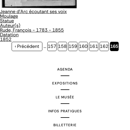
Jeanne d'Arc écoutant ses voix
Moulage
Statue
Auteur(s)
Rude, François - 1783 - 1855
Datation
1852
Page
‹ Précédent
…
Page
157
Page
158
Page
159
Page
160
Page
161
Page
162
Page
165
précédente
courante
AGENDA
EXPOSITIONS
LE MUSÉE
INFOS PRATIQUES
BILLETTERIE