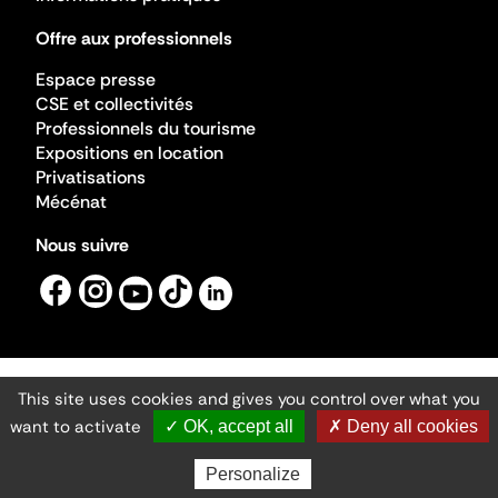
Offre aux professionnels
Espace presse
CSE et collectivités
Professionnels du tourisme
Expositions en location
Privatisations
Mécénat
Nous suivre
This site uses cookies and gives you control over what you
Mentions légales
Gestion des cookies
want to activate
✓ OK, accept all
✗ Deny all cookies
Accessibilité numérique
Ministère de la Culture ©2026
- Cité de l'architecture et du patrimoine
Personalize