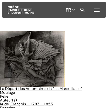
FR
Aller
Aller
Aller
au
au
à
contenu
menu
la
principal
principal
recherche
Le Départ des Volontaires dit "La Marseillaise"
Moulage
Relief
Auteur(s)
Rude, François - 1783 - 1855
Datation