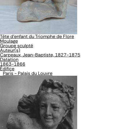
Tête d'enfant du Triomphe de Flore
Moulage
Groupe sculpté
Auteur(s)
Carpeaux, Jean-Baptiste, 1827-1875
Datation
1863-1866
Édifice
Paris - Palais du Louvre