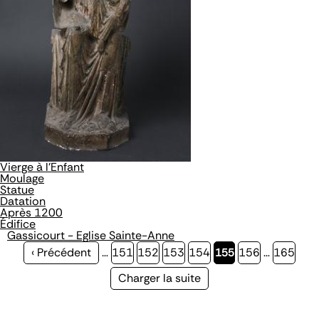
Vierge à l'Enfant
Moulage
Statue
Datation
Après 1200
Édifice
Gassicourt - Eglise Sainte-Anne
Page
‹ Précédent
…
Page
151
Page
152
Page
153
Page
154
Page
155
Page
156
…
Page
165
précédente
courante
Page
Charger la suite
suivante