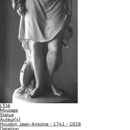
L'Eté
Moulage
Statue
Auteur(s)
Houdon, Jean-Antoine - 1741 - 1828
Datation