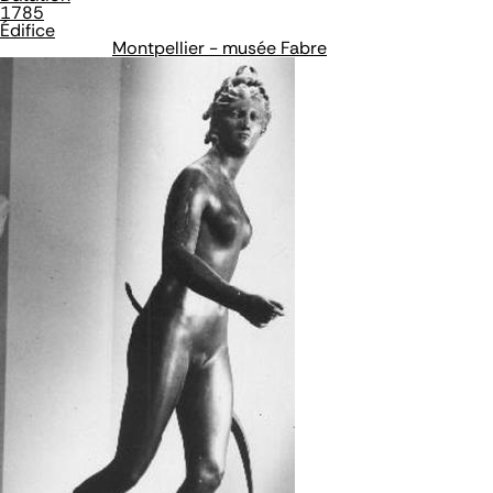
1785
Édifice
Montpellier - musée Fabre