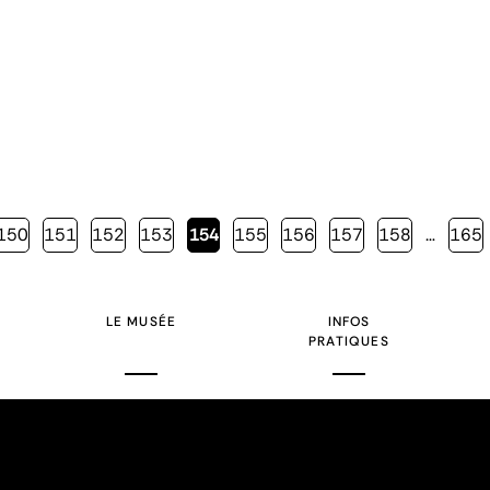
Page
150
Page
151
Page
152
Page
153
Page
154
Page
155
Page
156
Page
157
Page
158
…
Page
165
courante
LE MUSÉE
INFOS
PRATIQUES