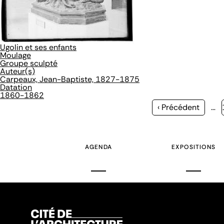
Ugolin et ses enfants
Moulage
Groupe sculpté
Auteur(s)
Carpeaux, Jean-Baptiste, 1827-1875
Datation
1860-1862
Page
‹ Précédent
…
précédente
AGENDA
EXPOSITIONS