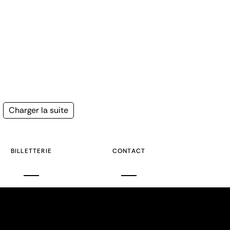
Page
Charger la suite
suivante
BILLETTERIE
CONTACT