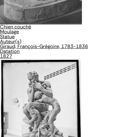
Chien couché
Moulage
Statue
Auteur(s)
Giraud, François-Grégoire, 1783-1836
Datation
1827