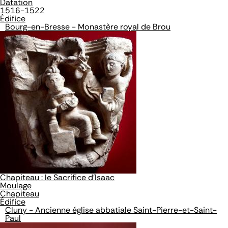
Datation
1516-1522
Édifice
Bourg-en-Bresse - Monastère royal de Brou
Chapiteau : le Sacrifice d'Isaac
Moulage
Chapiteau
Édifice
Cluny - Ancienne église abbatiale Saint-Pierre-et-Saint-
Paul