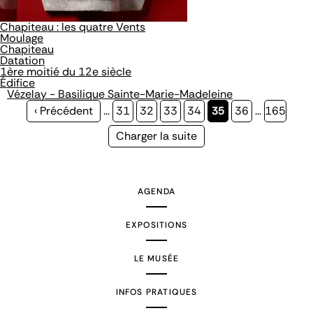
Chapiteau : les quatre Vents
Moulage
Chapiteau
Datation
1ère moitié du 12e siècle
Édifice
Vézelay - Basilique Sainte-Marie-Madeleine
Page
‹ Précédent
…
Page
31
Page
32
Page
33
Page
34
Page
35
Page
36
…
Page
165
précédente
courante
Page
Charger la suite
suivante
AGENDA
EXPOSITIONS
LE MUSÉE
INFOS PRATIQUES