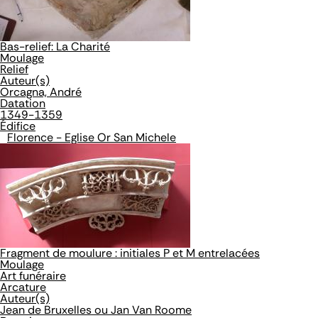
Bas-relief: La Charité
Moulage
Relief
Auteur(s)
Orcagna, André
Datation
1349-1359
Édifice
Florence - Eglise Or San Michele
Fragment de moulure : initiales P et M entrelacées
Moulage
Art funéraire
Arcature
Auteur(s)
Jean de Bruxelles ou Jan Van Roome