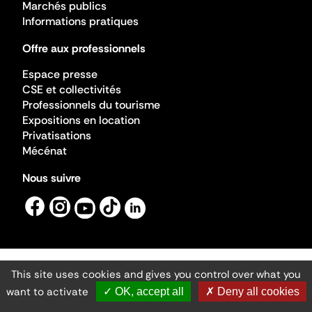
Marchés publics
Informations pratiques
Offre aux professionnels
Espace presse
CSE et collectivités
Professionnels du tourisme
Expositions en location
Privatisations
Mécénat
Nous suivre
This site uses cookies and gives you control over what you
Mentions légales
Gestion des cookies
want to activate
✓ OK, accept all
✗ Deny all cookies
Accessibilité numérique
Ministère de la Culture ©2026