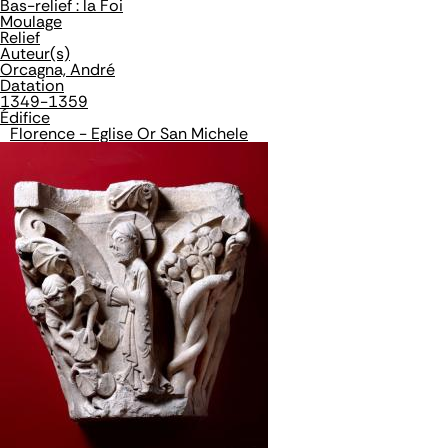
Bas-relief : la Foi
Moulage
Relief
Auteur(s)
Orcagna, André
Datation
1349-1359
Édifice
Florence - Eglise Or San Michele