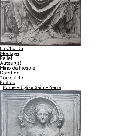
La Charité
Moulage
Relief
Auteur(s)
Mino da Fiesole
Datation
15e siècle
Édifice
Rome - Eglise Saint-Pierre