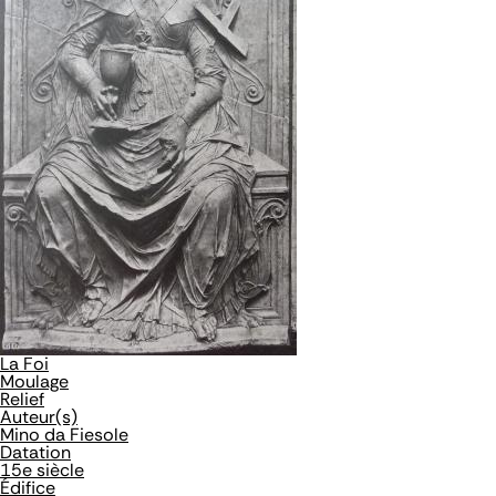
La Foi
Moulage
Relief
Auteur(s)
Mino da Fiesole
Datation
15e siècle
Édifice