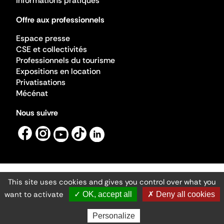
Informations pratiques
Offre aux professionnels
Espace presse
CSE et collectivités
Professionnels du tourisme
Expositions en location
Privatisations
Mécénat
Nous suivre
This site uses cookies and gives you control over what you
Mentions légales
Gestion des cookies
want to activate
✓ OK, accept all
✗ Deny all cookies
Accessibilité numérique
Ministère de la Culture ©2026
- Cité de l'architecture et du patrimoine
Personalize