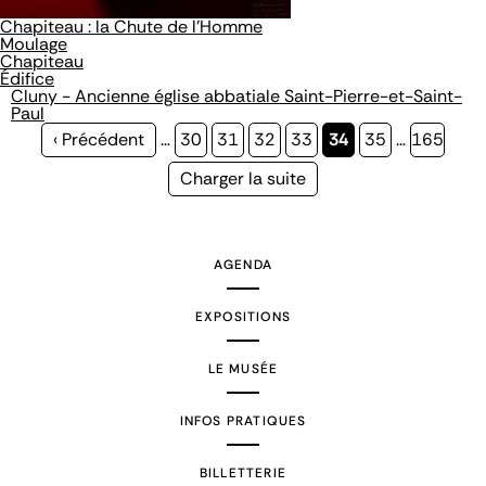
Chapiteau : la Chute de l'Homme
Moulage
Chapiteau
Édifice
Cluny - Ancienne église abbatiale Saint-Pierre-et-Saint-
Paul
Page
‹ Précédent
…
Page
30
Page
31
Page
32
Page
33
Page
34
Page
35
…
Page
165
précédente
courante
Page
Charger la suite
suivante
AGENDA
EXPOSITIONS
LE MUSÉE
INFOS PRATIQUES
BILLETTERIE