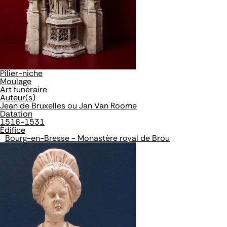
Pilier-niche
Moulage
Art funéraire
Auteur(s)
Jean de Bruxelles ou Jan Van Roome
Datation
1516-1531
Édifice
Bourg-en-Bresse - Monastère royal de Brou