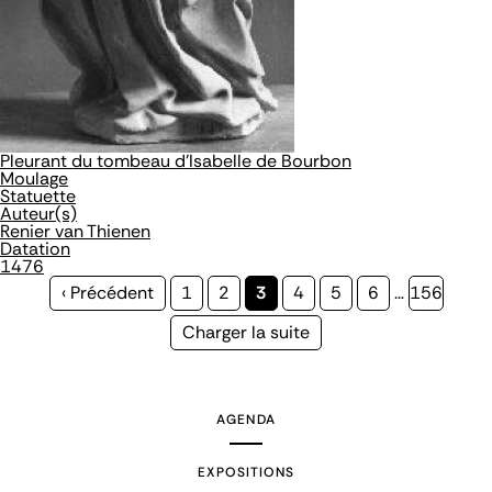
Pleurant du tombeau d'Isabelle de Bourbon
Moulage
Statuette
Auteur(s)
Renier van Thienen
Datation
1476
Page
‹ Précédent
Page
1
Page
2
Page
3
Page
4
Page
5
Page
6
…
Page
156
précédente
courante
Page
Charger la suite
suivante
AGENDA
EXPOSITIONS