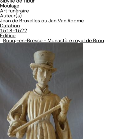
Sibylle de Tibur
Moulage
Art funéraire
Auteur(s)
Jean de Bruxelles ou Jan Van Roome
Datation
1518-1522
Édifice
Bourg-en-Bresse - Monastère royal de Brou