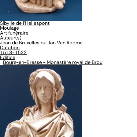
Sibylle de l'Hellespont
Moulage
Art funéraire
Auteur(s)
Jean de Bruxelles ou Jan Van Roome
Datation
1518-1522
Édifice
Bourg-en-Bresse - Monastère royal de Brou