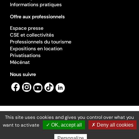
Informations pratiques
Offre aux professionnels
Espace presse
CSE et collectivités
Professionnels du tourisme
Expositions en location
Privatisations
Mécénat
Nous suivre
This site uses cookies and gives you control over what you
Mentions légales
Gestion des cookies
want to activate
✓ OK, accept all
✗ Deny all cookies
Accessibilité numérique
Ministère de la Culture ©2026
- Cité de l'architecture et du patrimoine
Personalize