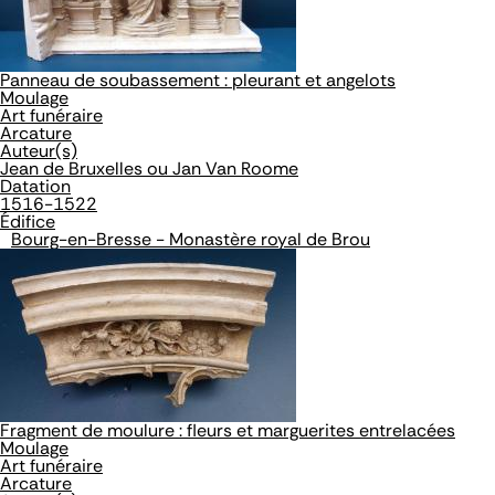
Panneau de soubassement : pleurant et angelots
Moulage
Art funéraire
Arcature
Auteur(s)
Jean de Bruxelles ou Jan Van Roome
Datation
1516-1522
Édifice
Bourg-en-Bresse - Monastère royal de Brou
Fragment de moulure : fleurs et marguerites entrelacées
Moulage
Art funéraire
Arcature