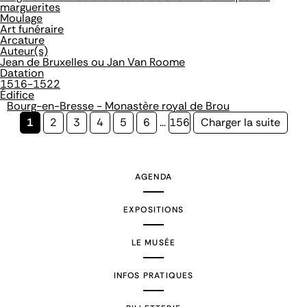
marguerites
Moulage
Art funéraire
Arcature
Auteur(s)
Jean de Bruxelles ou Jan Van Roome
Datation
1516-1522
Édifice
Bourg-en-Bresse - Monastère royal de Brou
Page
1
Page
2
Page
3
Page
4
Page
5
Page
6
…
Page
156
Page
Charger la suite
courante
suivante
AGENDA
EXPOSITIONS
LE MUSÉE
INFOS PRATIQUES