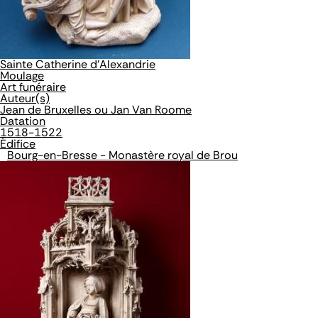
Sainte Catherine d'Alexandrie
Moulage
Art funéraire
Auteur(s)
Jean de Bruxelles ou Jan Van Roome
Datation
1518-1522
Édifice
Bourg-en-Bresse - Monastère royal de Brou