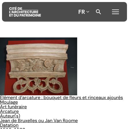
FR
Aller
Aller
Aller
au
au
à
contenu
menu
la
principal
principal
recherche
Elément d'arcature : bouquet de fleurs et rinceaux ajourés
Moulage
Art funéraire
Arcature
Auteur(s)
Jean de Bruxelles ou Jan Van Roome
Datation