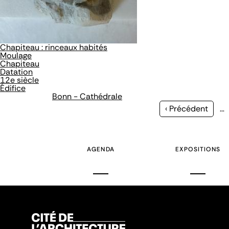
Chapiteau : rinceaux habités
Moulage
Chapiteau
Datation
12e siècle
Édifice
Bonn - Cathédrale
Page
‹ Précédent
…
précédente
AGENDA
EXPOSITIONS