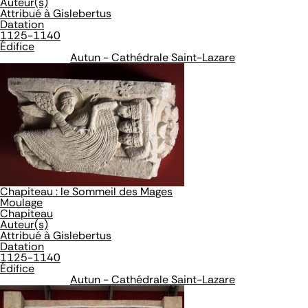
Auteur(s)
Attribué à Gislebertus
Datation
1125-1140
Édifice
Autun - Cathédrale Saint-Lazare
Chapiteau : le Sommeil des Mages
Moulage
Chapiteau
Auteur(s)
Attribué à Gislebertus
Datation
1125-1140
Édifice
Autun - Cathédrale Saint-Lazare