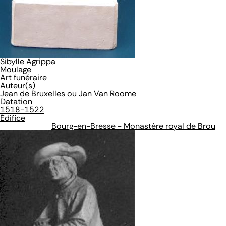
Sibylle Agrippa
Moulage
Art funéraire
Auteur(s)
Jean de Bruxelles ou Jan Van Roome
Datation
1518-1522
Édifice
Bourg-en-Bresse - Monastère royal de Brou