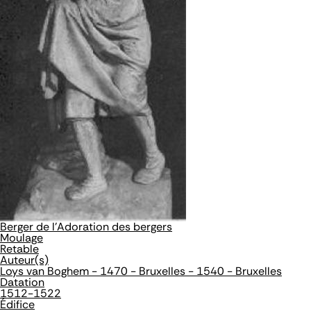
Berger de l'Adoration des bergers
Moulage
Retable
Auteur(s)
Loys van Boghem - 1470 - Bruxelles - 1540 - Bruxelles
Datation
1512-1522
Édifice