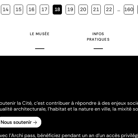
Page
14
Page
15
Page
16
Page
17
Page
18
Page
19
Page
20
Page
21
Page
22
…
Page
160
courante
LE MUSÉE
INFOS
PRATIQUES
outenir la Cité, c'est contribuer à répondre à des enjeux soc
ualité architecturale, l'habitat et la nature en ville, la mixité so
Nous soutenir
vec l’Archi pass, bénéficiez pendant un an d’un accès privilégi