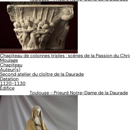
Chapiteau de colonnes triples : scènes de la Passion du Chri
Moulage
Chapiteau
Auteur(s)
Second atelier du cloître de la Daurade
Datation
1120-1130
Édifice
Toulouse - Prieuré Notre-Dame de la Daurade