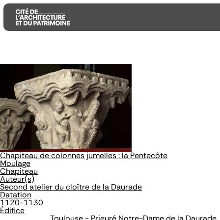
Aller
Aller
Aller
au
au
à
contenu
menu
la
principal
principal
recherche
Chapiteau de colonnes jumelles : la Pentecôte
Moulage
Chapiteau
Auteur(s)
Second atelier du cloître de la Daurade
Datation
1120-1130
Édifice
Toulouse - Prieuré Notre-Dame de la Daurade