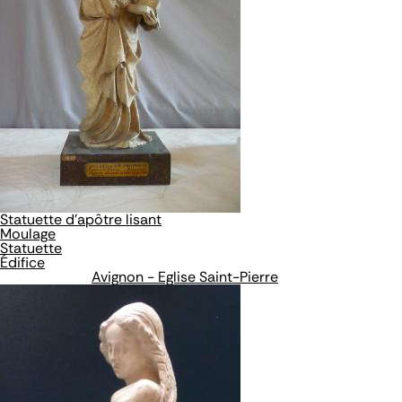
Statuette d'apôtre lisant
Moulage
Statuette
Édifice
Avignon - Eglise Saint-Pierre