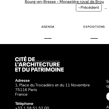
Bourg-en-Bresse - Monastère royal de Brou
Page
‹ Précédent
…
précédente
AGENDA
EXPOSITIONS
Adresse
S
1, Place du Trocadéro et du 11 Novembre
q
75116 Paris
France
Téléphone
A
+33 1 58 51 52 00