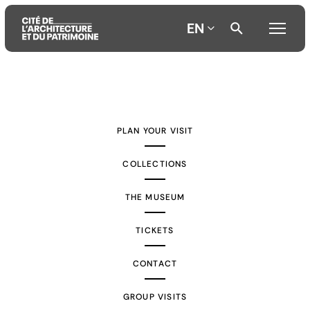
EN
Aller
Aller
Aller
au
au
à
contenu
menu
la
PLAN YOUR VISIT
principal
principal
recherche
COLLECTIONS
THE MUSEUM
TICKETS
CONTACT
GROUP VISITS