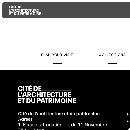
Aller
Aller
Aller
au
au
à
contenu
menu
la
PLAN YOUR VISIT
COLLECTIONS
principal
principal
recherche
Cité de l'architecture et du patrimoine
S
Adress
u
1, Place du Trocadéro et du 11 Novembre