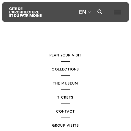
EN
Aller
Aller
Aller
au
au
à
contenu
menu
la
PLAN YOUR VISIT
principal
principal
recherche
COLLECTIONS
THE MUSEUM
TICKETS
CONTACT
GROUP VISITS